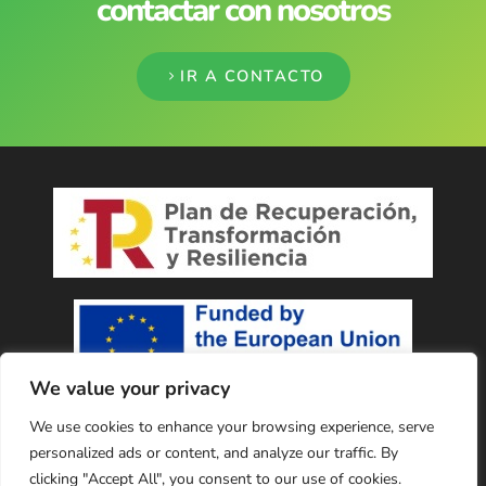
contactar con nosotros
IR A CONTACTO
We value your privacy
Financiado por la Unión Europea - NextGenerationEU
We use cookies to enhance your browsing experience, serve
personalized ads or content, and analyze our traffic. By
Copyright © 2023 Cabo Residuos, S.L. Todos los derechos reservados.
clicking "Accept All", you consent to our use of cookies.